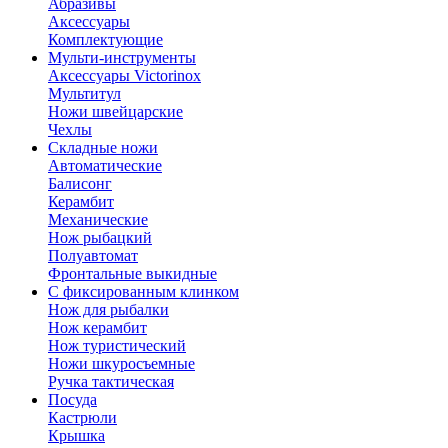
Абразивы
Аксессуары
Комплектующие
Мульти-инструменты
Аксессуары Victorinox
Мультитул
Ножи швейцарские
Чехлы
Складные ножи
Автоматические
Балисонг
Керамбит
Механические
Нож рыбацкий
Полуавтомат
Фронтальные выкидные
С фиксированным клинком
Нож для рыбалки
Нож керамбит
Нож туристический
Ножи шкуросъемные
Ручка тактическая
Посуда
Кастрюли
Крышка