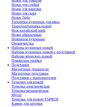
Ножи для томатов
Ножи для стейка
Ножи для нарезки
Ножи для сыра
Ножи Деба
Топорики кухонные для мяса
Транспортировка ножей
Нож китайский шеф
Ножи обвалочные
Ножницы кухонные
Овощечистка
Наборы кухонных ножей
Наборы кухонных ножей с подставкой
Наборы японских ножей
Поварские тройки
Подставки
Магнитные держатели
Магнитные подставки
Подставки с наполнителем
Точилки для ножей
Точилка электрическая
Точилка механическая
Мусат
Точилки для ножей TSPROF
Камни для заточки