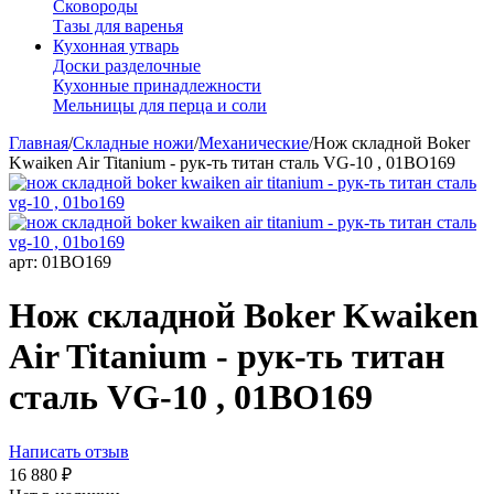
Сковороды
Тазы для варенья
Кухонная утварь
Доски разделочные
Кухонные принадлежности
Мельницы для перца и соли
Главная
/
Складные ножи
/
Механические
/
Нож складной Boker
Kwaiken Air Titanium - рук-ть титан сталь VG-10 , 01BO169
арт:
01BO169
Нож складной Boker Kwaiken
Air Titanium - рук-ть титан
сталь VG-10 , 01BO169
Написать отзыв
16 880
₽