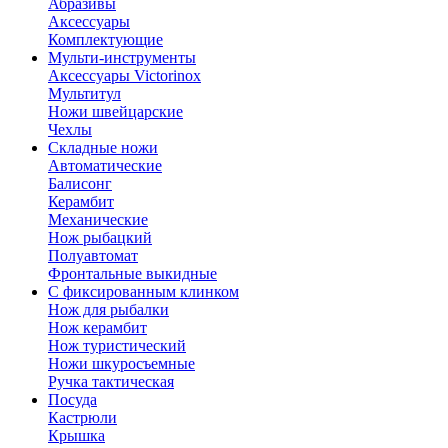
Абразивы
Аксессуары
Комплектующие
Мульти-инструменты
Аксессуары Victorinox
Мультитул
Ножи швейцарские
Чехлы
Складные ножи
Автоматические
Балисонг
Керамбит
Механические
Нож рыбацкий
Полуавтомат
Фронтальные выкидные
С фиксированным клинком
Нож для рыбалки
Нож керамбит
Нож туристический
Ножи шкуросъемные
Ручка тактическая
Посуда
Кастрюли
Крышка