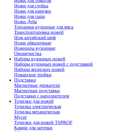
Ножи для томатов
Ножи для стейка
Ножи для нарезки
Ножи для сыра
Ножи Деба
Топорики кухонные для мяса
Транспортировка ножей
Нож китайский шеф
Ножи обвалочные
Ножницы кухонные
Овощечистка
Наборы кухонных ножей
Наборы кухонных ножей с подставкой
Наборы японских ножей
Поварские тройки
Подставки
Магнитные держатели
Магнитные подставки
Подставки с наполнителем
Точилки для ножей
Точилка электрическая
Точилка механическая
Мусат
Точилки для ножей TSPROF
Камни для заточки