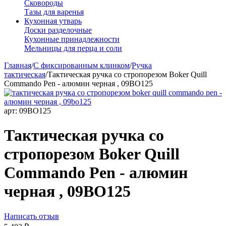
Сковороды
Тазы для варенья
Кухонная утварь
Доски разделочные
Кухонные принадлежности
Мельницы для перца и соли
Главная
/
С фиксированным клинком
/
Ручка
тактическая
/
Тактическая ручка со стропорезом Boker Quill
Commando Pen - алюмин черная , 09BO125
арт:
09BO125
Тактическая ручка со
стропорезом Boker Quill
Commando Pen - алюмин
черная , 09BO125
Написать отзыв