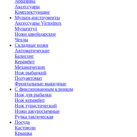
Абразивы
Аксессуары
Комплектующие
Мульти-инструменты
Аксессуары Victorinox
Мультитул
Ножи швейцарские
Чехлы
Складные ножи
Автоматические
Балисонг
Керамбит
Механические
Нож рыбацкий
Полуавтомат
Фронтальные выкидные
С фиксированным клинком
Нож для рыбалки
Нож керамбит
Нож туристический
Ножи шкуросъемные
Ручка тактическая
Посуда
Кастрюли
Крышка